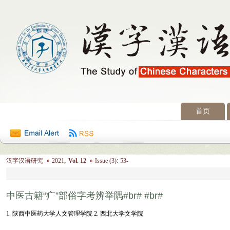
首页
2026年8月9日 星期日
,
:
汉字汉语研究
2021
Vol. 12
Issue (3)
53-
中医古籍“疒”部俗字考辨举隅#br# #br#
1. 陕西中医药大学人文管理学院 2. 西北大学文学院