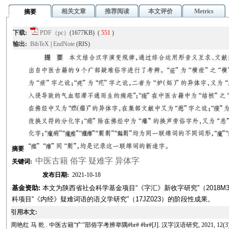
相关文章
推荐阅读
本文评价
Metrics
摘要
下载:
PDF（pc）
(1677KB) (
551
)
输出:
BibTeX
|
EndNote
(RIS)
摘要
中医古籍 俗字 疑难字 异体字
关键词:
发布日期:
2021-10-18
基金资助:
本文为陕西省社会科学基金项目“《字汇》新收字研究”（2018M
科项目“《内经》疑难词语的语义学研究”（17JZ023）的阶段性成果。
引用本文:
周艳红 马 乾 . 中医古籍“疒”部俗字考辨举隅#br# #br#[J]. 汉字汉语研究, 2021, 12(3): 