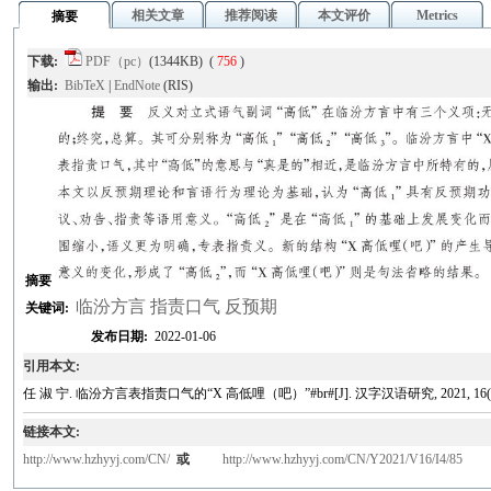
相关文章
推荐阅读
本文评价
Metrics
摘要
下载:
PDF（pc）
(1344KB) (
756
)
输出:
BibTeX
|
EndNote
(RIS)
摘要
临汾方言 指责口气 反预期
关键词:
发布日期:
2022-01-06
引用本文:
任 淑 宁. 临汾方言表指责口气的“X 高低哩（吧）”#br#[J]. 汉字汉语研究, 2021, 16(4):
链接本文:
http://www.hzhyyj.com/CN/
或
http://www.hzhyyj.com/CN/Y2021/V16/I4/85